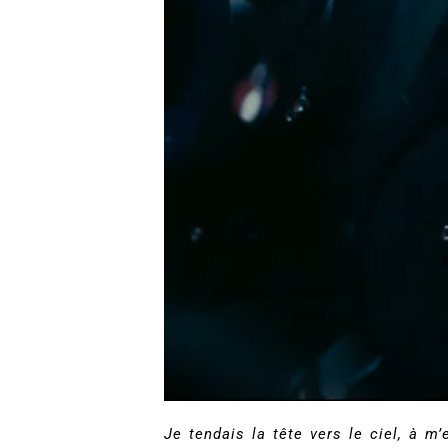
Je tendais la tête vers le ciel, à m’