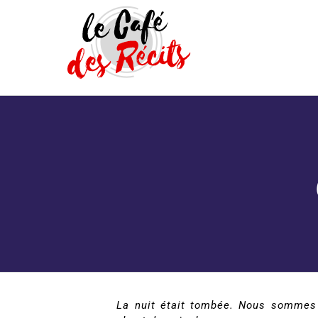
Passer
au
contenu
La nuit était tombée. Nous sommes so