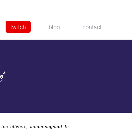
twitch
blog
contact
é
r les oliviers, accompagnant le