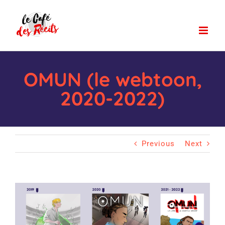
Passer
au
contenu
OMUN (le webtoon,
2020-2022)
Previous
Next