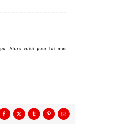
mps. Alors voici pour toi mes
Facebook
X
Tumblr
Pinterest
Email