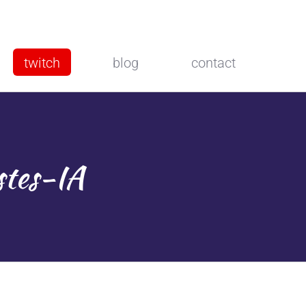
twitch
blog
contact
stes-IA