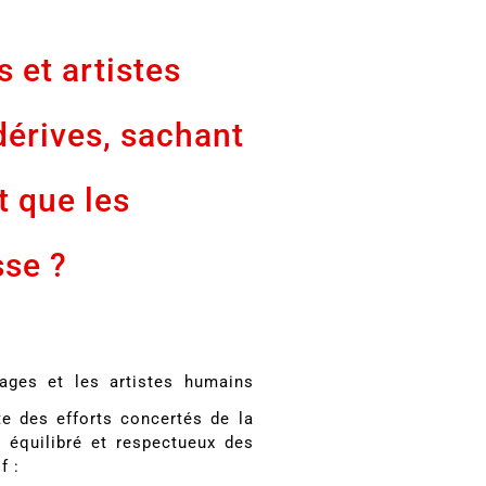
 et artistes
érives, sachant
t que les
sse ?
mages et les artistes humains
e des efforts concertés de la
t équilibré et respectueux des
f :