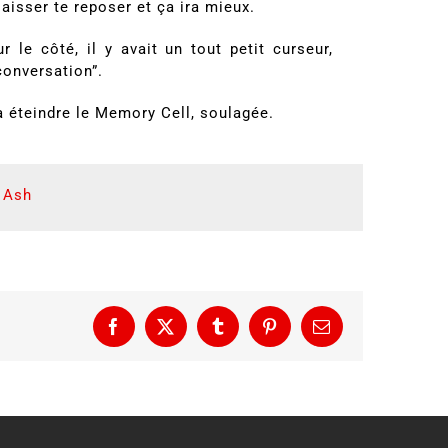
laisser te reposer et ça ira mieux.
ur le côté, il y avait un tout petit curseur,
 conversation”.
à éteindre le Memory Cell, soulagée.
 Ash
Facebook
X
Tumblr
Pinterest
Email