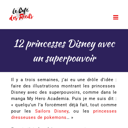
Passer
au
contenu
12 princesses Disney avec
un superpouvoir
Il y a trois semaines, j’ai eu une drôle d’idée :
faire des illustrations montrant les princesses
Disney avec des superpouvoirs, comme dans le
manga My Hero Academia. Puis je me suis dit :
« quelqu’un l’a forcément déjà fait, tout comme
pour les
Sailors Disney
, ou les
princesses
dresseuses de pokemons
… »