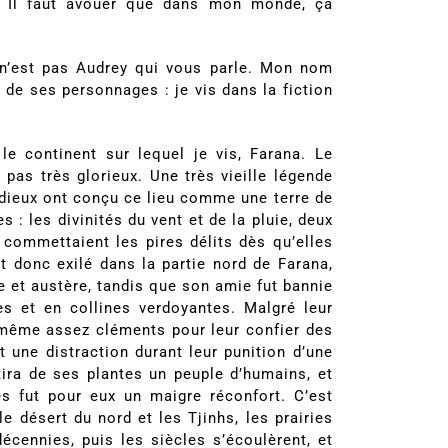
t. Il faut avouer que dans mon monde, ça
e n’est pas Audrey qui vous parle. Mon nom
 de ses personnages : je vis dans la fiction
 continent sur lequel je vis, Farana. Le
 pas très glorieux. Une très vieille légende
s dieux ont conçu ce lieu comme une terre de
 : les divinités du vent et de la pluie, deux
 commettaient les pires délits dès qu’elles
t donc exilé dans la partie nord de Farana,
e et austère, tandis que son amie fut bannie
es et en collines verdoyantes. Malgré leur
 même assez cléments pour leur confier des
t une distraction durant leur punition d’une
ira de ses plantes un peuple d’humains, et
 fut pour eux un maigre réconfort. C’est
 désert du nord et les Tjinhs, les prairies
décennies, puis les siècles s’écoulèrent, et