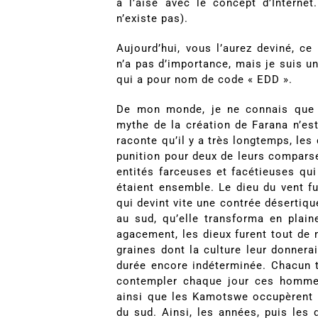
à l’aise avec le concept d’Interne
n’existe pas).
Aujourd’hui, vous l’aurez deviné, c
n’a pas d’importance, mais je suis un
qui a pour nom de code « EDD ».
De mon monde, je ne connais que le
mythe de la création de Farana n’est
raconte qu’il y a très longtemps, le
punition pour deux de leurs comparses
entités farceuses et facétieuses qui
étaient ensemble. Le dieu du vent fu
qui devint vite une contrée désertiqu
au sud, qu’elle transforma en plain
agacement, les dieux furent tout de
graines dont la culture leur donnerai
durée encore indéterminée. Chacun t
contempler chaque jour ces hommes
ainsi que les Kamotswe occupèrent le
du sud. Ainsi, les années, puis les 