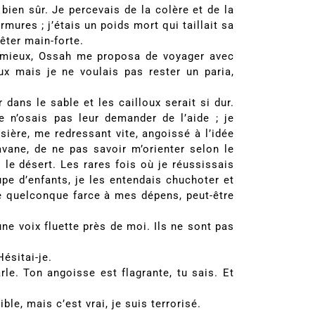
bien sûr. Je percevais de la colère et de la
mures ; j’étais un poids mort qui taillait sa
êter main-forte.
mieux, Ossah me proposa de voyager avec
eux mais je ne voulais pas rester un paria,
dans le sable et les cailloux serait si dur.
je n’osais pas leur demander de l’aide ; je
sière, me redressant vite, angoissé à l’idée
avane, de ne pas savoir m’orienter selon le
 le désert. Les rares fois où je réussissais
pe d’enfants, je les entendais chuchoter et
ne quelconque farce à mes dépens, peut-être
ne voix fluette près de moi. Ils ne sont pas
ésitai-je.
arle. Ton angoisse est flagrante, tu sais. Et
ble, mais c’est vrai, je suis terrorisé.