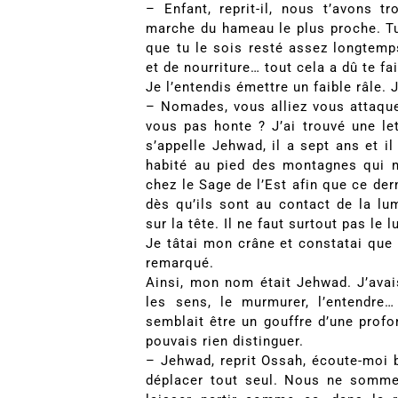
– Enfant, reprit-il, nous t’avons t
marche du hameau le plus proche. Tu 
que tu le sois resté assez longtemp
et de nourriture… tout cela a dû te fa
Je l’entendis émettre un faible râle. 
– Nomades, vous alliez vous attaque
vous pas honte ? J’ai trouvé une le
s’appelle Jehwad, il a sept ans et il
habité au pied des montagnes qui n
chez le Sage de l’Est afin que ce dern
dès qu’ils sont au contact de la lu
sur la tête. Il ne faut surtout pas le l
Je tâtai mon crâne et constatai que 
remarqué.
Ainsi, mon nom était Jehwad. J’avai
les sens, le murmurer, l’entendre
semblait être un gouffre d’une profon
pouvais rien distinguer.
– Jehwad, reprit Ossah, écoute-moi b
déplacer tout seul. Nous ne somme