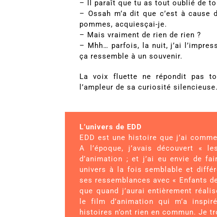
– Il paraît que tu as tout oublié de to
– Ossah m’a dit que c’est à cause d
pommes, acquiesçai-je.
– Mais vraiment de rien de rien ?
– Mhh… parfois, la nuit, j’ai l’impre
ça ressemble à un souvenir.
La voix fluette ne répondit pas t
l’ampleur de sa curiosité silencieuse
L’univers de EDD
EDD est une histoire que j’ai commen
A l’époque, j’avais découvert « le
d’animation ; et j’ai eu envie de f
univers à la fois semblable et diff
ses ressemblances avec « Enfants de l
que quand j’aurai entièrement réalis
le film d’animation qui m’a inspi
histoires n’ont rien en commun. Je tr