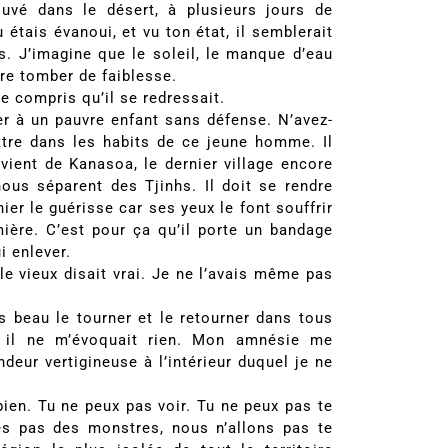
rouvé dans le désert, à plusieurs jours de
étais évanoui, et vu ton état, il semblerait
s. J’imagine que le soleil, le manque d’eau
ire tomber de faiblesse.
Je compris qu’il se redressait.
r à un pauvre enfant sans défense. N’avez-
ttre dans les habits de ce jeune homme. Il
 vient de Kanasoa, le dernier village encore
ous séparent des Tjinhs. Il doit se rendre
ier le guérisse car ses yeux le font souffrir
mière. C’est pour ça qu’il porte un bandage
ui enlever.
le vieux disait vrai. Je ne l’avais même pas
s beau le tourner et le retourner dans tous
… il ne m’évoquait rien. Mon amnésie me
deur vertigineuse à l’intérieur duquel je ne
ien. Tu ne peux pas voir. Tu ne peux pas te
s pas des monstres, nous n’allons pas te