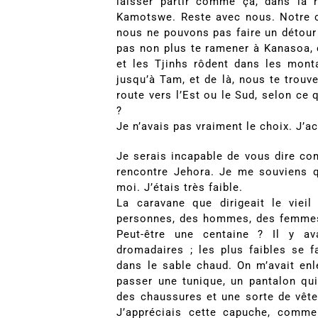
laisser partir comme ça, dans la r
Kamotswe. Reste avec nous. Notre 
nous ne pouvons pas faire un détour
pas non plus te ramener à Kanasoa, c
et les Tjinhs rôdent dans les mont
jusqu’à Tam, et de là, nous te trouv
route vers l’Est ou le Sud, selon ce 
?
Je n’avais pas vraiment le choix. J’
Je serais incapable de vous dire co
rencontre Jehora. Je me souviens q
moi. J’étais très faible.
La caravane que dirigeait le vie
personnes, des hommes, des femmes,
Peut-être une centaine ? Il y av
dromadaires ; les plus faibles se f
dans le sable chaud. On m’avait en
passer une tunique, un pantalon qu
des chaussures et une sorte de vête
J’appréciais cette capuche, comme