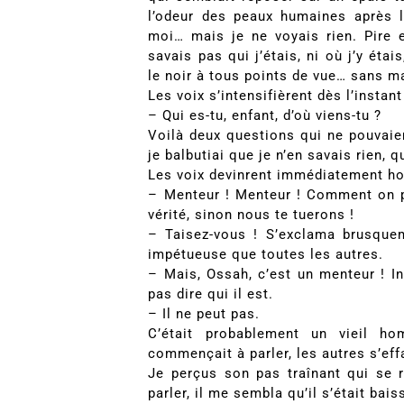
l’odeur des peaux humaines après l
moi… mais je ne voyais rien. Pire 
savais pas qui j’étais, ni où j’y étai
le noir à tous points de vue… sans m
Les voix s’intensifièrent dès l’instan
– Qui es-tu, enfant, d’où viens-tu ?
Voilà deux questions qui ne pouvaie
je balbutiai que je n’en savais rien, q
Les voix devinrent immédiatement ho
– Menteur ! Menteur ! Comment on p
vérité, sinon nous te tuerons !
– Taisez-vous ! S’exclama brusquem
impétueuse que toutes les autres.
– Mais, Ossah, c’est un menteur ! In
pas dire qui il est.
– Il ne peut pas.
C’était probablement un vieil ho
commençait à parler, les autres s’eff
Je perçus son pas traînant qui se 
parler, il me sembla qu’il s’était bai