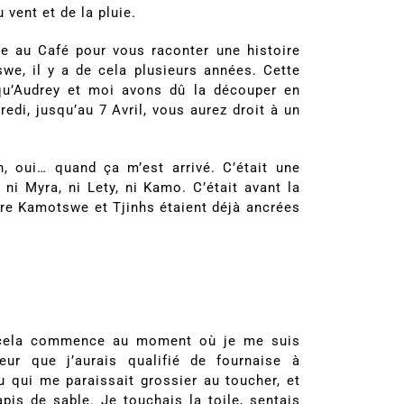
vent et de la pluie.
e au Café pour vous raconter une histoire
swe, il y a de cela plusieurs années. Cette
 qu’Audrey et moi avons dû la découper en
redi, jusqu’au 7 Avril, vous aurez droit à un
h, oui… quand ça m’est arrivé. C’était une
ni Myra, ni Lety, ni Kamo. C’était avant la
tre Kamotswe et Tjinhs étaient déjà ancrées
 cela commence au moment où je me suis
eur que j’aurais qualifié de fournaise à
su qui me paraissait grossier au toucher, et
pis de sable. Je touchais la toile, sentais