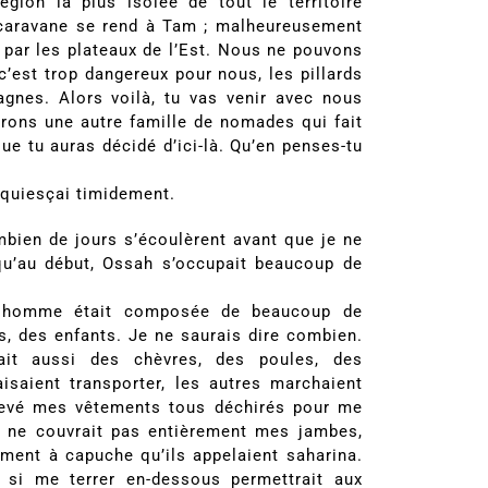
égion la plus isolée de tout le territoire
caravane se rend à Tam ; malheureusement
 par les plateaux de l’Est. Nous ne pouvons
’est trop dangereux pour nous, les pillards
agnes. Alors voilà, tu vas venir avec nous
erons une autre famille de nomades qui fait
que tu auras décidé d’ici-là. Qu’en penses-tu
acquiesçai timidement.
mbien de jours s’écoulèrent avant que je ne
u’au début, Ossah s’occupait beaucoup de
il homme était composée de beaucoup de
 des enfants. Je ne saurais dire combien.
ait aussi des chèvres, des poules, des
aisaient transporter, les autres marchaient
levé mes vêtements tous déchirés pour me
i ne couvrait pas entièrement mes jambes,
ment à capuche qu’ils appelaient saharina.
 si me terrer en-dessous permettrait aux