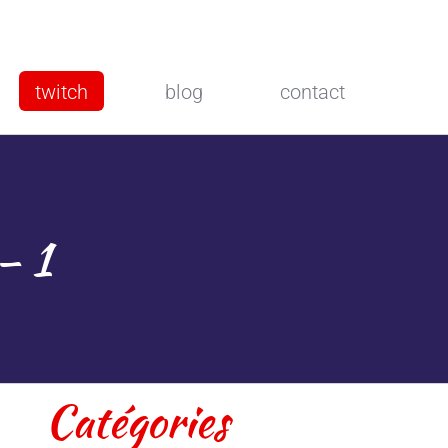
twitch
blog
contact
– 1
Catégories