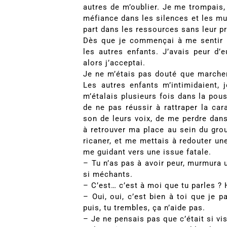
autres de m’oublier. Je me trompais, 
méfiance dans les silences et les mur
part dans les ressources sans leur pr
Dès que je commençai à me sentir 
les autres enfants. J’avais peur d’
alors j’acceptai.
Je ne m’étais pas douté que marcher 
Les autres enfants m’intimidaient, 
m’étalais plusieurs fois dans la pous
de ne pas réussir à rattraper la car
son de leurs voix, de me perdre dans
à retrouver ma place au sein du grou
ricaner, et me mettais à redouter u
me guidant vers une issue fatale.
– Tu n’as pas à avoir peur, murmura u
si méchants.
– C’est… c’est à moi que tu parles ? H
– Oui, oui, c’est bien à toi que je p
puis, tu trembles, ça n’aide pas.
– Je ne pensais pas que c’était si visi