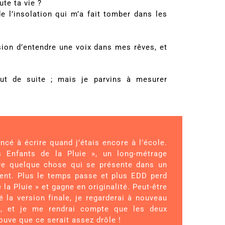
ute ta vie ?
e l’insolation qui m’a fait tomber dans les
ssion d’entendre une voix dans mes rêves, et
out de suite ; mais je parvins à mesurer
.
cé à écrire quand j’étais encore à l’école.
s Enfants de la Pluie », un long-métrage
aire quelque chose qui se présente dans un
érent. Plus le temps passe et plus EDD perd
a Pluie » et gagne en originalité. Peut-être
é la version finale, je regarderai à nouveau
ré, et je me rendrai compte que les deux
ouve que ce serait assez drôle !