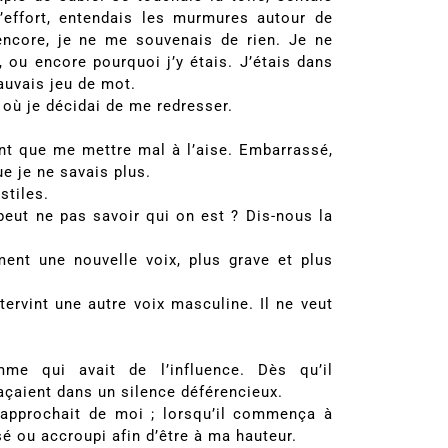
’effort, entendais les murmures autour de
encore, je ne me souvenais de rien. Je ne
s, ou encore pourquoi j’y étais. J’étais dans
auvais jeu de mot.
t où je décidai de me redresser.
nt que me mettre mal à l’aise. Embarrassé,
ue je ne savais plus.
stiles.
eut ne pas savoir qui on est ? Dis-nous la
ent une nouvelle voix, plus grave et plus
tervint une autre voix masculine. Il ne veut
mme qui avait de l’influence. Dès qu’il
açaient dans un silence déférencieux.
rapprochait de moi ; lorsqu’il commença à
ssé ou accroupi afin d’être à ma hauteur.